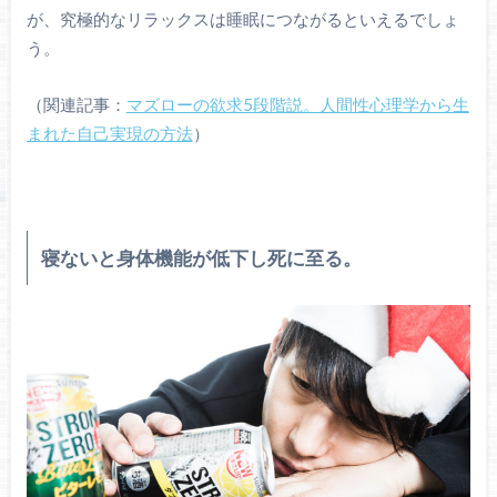
が、究極的なリラックスは睡眠につながるといえるでしょ
う。
（関連記事：
マズローの欲求5段階説。人間性心理学から生
まれた自己実現の方法
）
寝ないと身体機能が低下し死に至る。