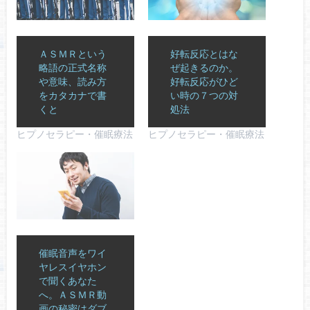
ＡＳＭＲという
好転反応とはな
略語の正式名称
ぜ起きるのか。
や意味、読み方
好転反応がひど
をカタカナで書
い時の７つの対
くと
処法
ヒプノセラピー・催眠療法
ヒプノセラピー・催眠療法
催眠音声をワイ
ヤレスイヤホン
で聞くあなた
へ。ＡＳＭＲ動
画の秘密はダブ