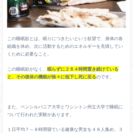
この睡眠欲とは、眠りにつきたいという欲望で、身体の各
組織を休め、次に活動するためのエネルギーを充填してい
くために必要なこと。
この睡眠欲がなく、
眠らずに２６４時間置き続けている
と、その後体の機能が徐々に低下し死に至る
のです。
また、ペンシルバニア大学とワシントン州立大学で睡眠に
ついて行われた実験があります。
１日平均７～８時間寝ている健康な男女を４８人集め、３