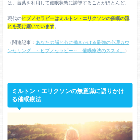
は、言葉を利用して催眠状態に誘導することがほとんど。
現代の
ヒプノセラピーはミルトン・エリクソンの催眠の流
れを受け継いでいます
。
（関連記事：
あなたの脳と心に働きかける最強の心理カウ
ンセリング ～ヒプノセラピー～ 催眠療法のススメ。
）
ミルトン・エリクソンの無意識に語りかけ
る催眠療法