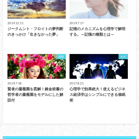
2019.12.11
2019.7.17
ジークムント・フロイトの夢判断
記憶のメカニズムを心理学で解明
のきっかけ「生きなかった夢」
する。～記憶の種類とは～
催眠
催眠
2019.7.18
2017.8.21
賢者の薔薇園を図解！錬金術書の
心理学で効果絶大！使えるビジネ
哲学者の薔薇園をモデルにした解
ス経済学はシンプルにできる催眠
説付
術