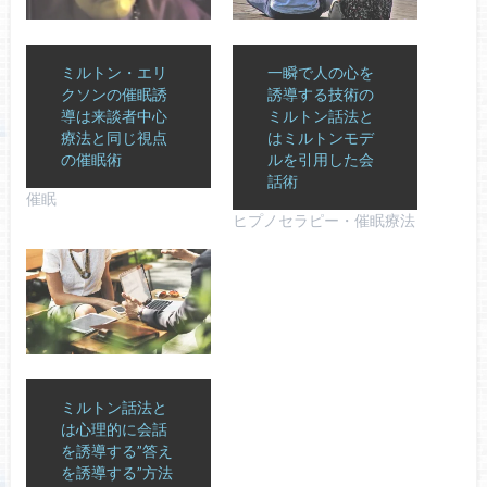
ミルトン・エリ
一瞬で人の心を
クソンの催眠誘
誘導する技術の
導は来談者中心
ミルトン話法と
療法と同じ視点
はミルトンモデ
の催眠術
ルを引用した会
話術
催眠
ヒプノセラピー・催眠療法
ミルトン話法と
は心理的に会話
を誘導する”答え
を誘導する”方法