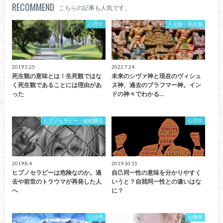
RECOMMEND
こちらの記事も人気です。
心理学
人生観・死生観
2019.5.25
2022.7.24
死生観の意味とは！生死観ではな
未来のシヴァ神と現在のヴィシュ
く死生観であることには理由があ
ヌ神、過去のブラフマー神。イン
った
ドの神々でわかる…
ヒプノセラピー・催眠療法
心理学
2019.8.4
2019.10.15
ヒプノセラピーは危険なのか。過
自己同一性の意味を分かりやすく
去や前世のトラウマが再発した人
いうと？自我同一性との違いはな
へ
に？
心理学
心理学