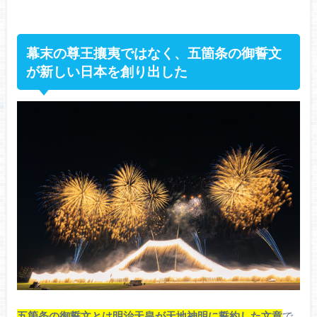
幕末の尊王攘夷ではなく、五箇条の御誓文
が新しい日本を創り出した
五箇条の御誓文とは明治天皇が天地神明に誓約した文章
で