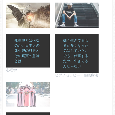
死生観とは何な
嫌々生きてる若
のか。日本人の
者が多くなった
死生観の歴史と
気はしていた。
その真実の意味
でも、仕事する
とは
ために生きてる
んじゃない
心理学
ヒプノセラピー・催眠療法