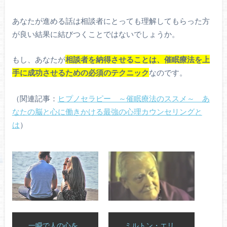
あなたが進める話は相談者にとっても理解してもらった方
が良い結果に結びつくことではないでしょうか。
もし、あなたが
相談者を納得させることは、催眠療法を上
手に成功させるための必須のテクニック
なのです。
（関連記事：
ヒプノセラピー ～催眠療法のススメ～ あ
なたの脳と心に働きかける最強の心理カウンセリングと
は
）
一瞬で人の心を
ミルトン・エリ