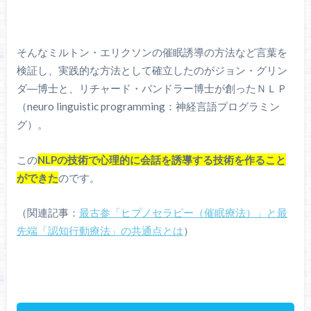
そんなミルトン・エリクソンの催眠誘導の方法など言葉を
検証し、実践的な方法として確立したのがジョン・グリン
ダ―博士と、リチャード・バンドラー博士が創ったＮＬＰ
（neuro linguistic programming：神経言語プログラミン
グ）。
この
NLPの技術で心理的に会話を誘導する技術を作ること
ができた
のです。
（関連記事：
最古参「ヒプノセラピー（催眠療法）」と最
先端「認知行動療法」の共通点とは
）