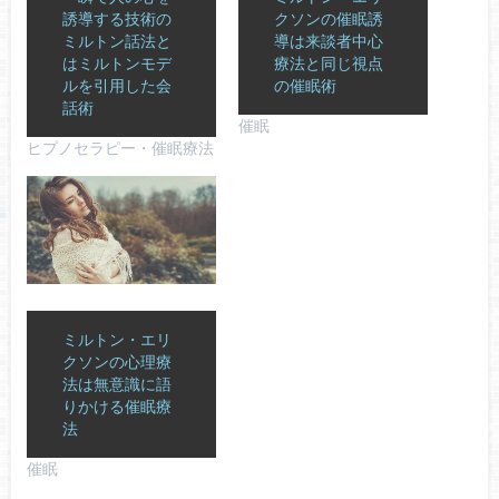
誘導する技術の
クソンの催眠誘
ミルトン話法と
導は来談者中心
はミルトンモデ
療法と同じ視点
ルを引用した会
の催眠術
話術
催眠
ヒプノセラピー・催眠療法
ミルトン・エリ
クソンの心理療
法は無意識に語
りかける催眠療
法
催眠