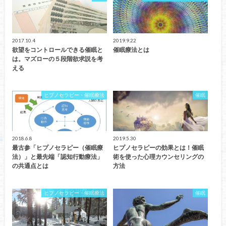
2017.10.4
2019.9.22
欲望をコントロールできる催眠と
催眠療法とは
は。マズローの５段階欲求説を考
える
ヒプノセラピー・催眠療法
催眠
2018.6.8
2019.5.30
最古参「ヒプノセラピー（催眠療
ヒプノセラピーの効果とは！催眠
法）」と最先端「認知行動療法」
術を使った心理カウンセリングの
の共通点とは
方法
ヒプノセラピー・催眠療法
催眠