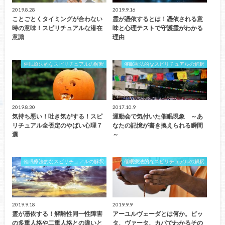
2019.8.28
2019.9.16
ことごとくタイミングが合わない
霊が憑依するとは！憑依される意
時の意味！スピリチュアルな潜在
味と心理テストで守護霊がわかる
意識
理由
催眠療法的なスピリチュアルの解釈
催眠療法的なスピリチュアルの解釈
2019.8.30
2017.10.9
気持ち悪い！吐き気がする！スピ
運動会で気付いた催眠現象 ～あ
リチュアル全否定のやばい心理７
なたの記憶が書き換えられる瞬間
選
～
催眠療法的なスピリチュアルの解釈
催眠療法的なスピリチュアルの解釈
2019.9.18
2019.9.9
霊が憑依する！解離性同一性障害
アーユルヴェーダとは何か。ピッ
の多重人格や二重人格との違いと
タ、ヴァータ、カパでわかるその