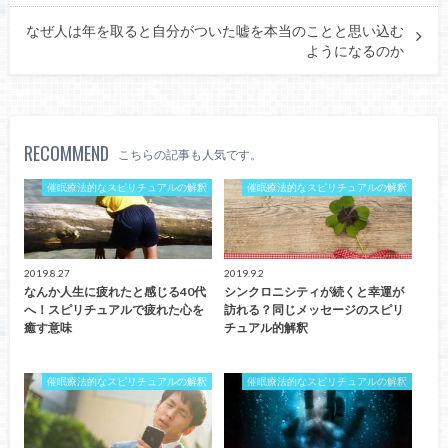
なぜ人は年を取ると自分がついた嘘を本当のことと思い込む
ようになるのか
RECOMMEND
こちらの記事も人気です。
催眠療法的なスピリチュアルの解釈
催眠療法的なスピリチュアルの解釈
2019.8.27
2019.9.2
なんか人生に疲れたと感じる40代
シンクロニシティが続くと幸運が
へ！スピリチュアルで疲れた心を
訪れる？同じメッセージのスピリ
癒す意味
チュアル的解釈
催眠療法的なスピリチュアルの解釈
催眠療法的なスピリチュアルの解釈