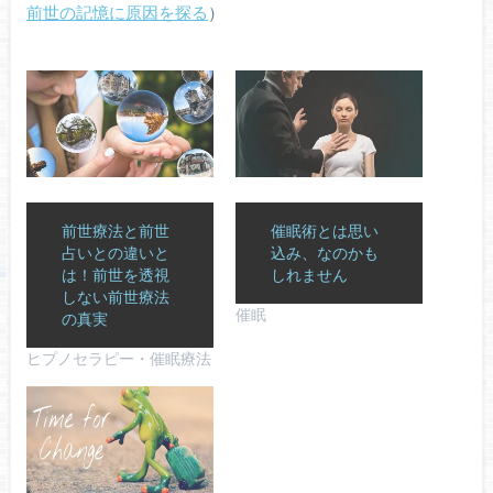
前世の記憶に原因を探る
）
前世療法と前世
催眠術とは思い
占いとの違いと
込み、なのかも
は！前世を透視
しれません
しない前世療法
催眠
の真実
ヒプノセラピー・催眠療法