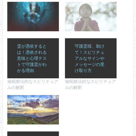
霊が憑依すると
守護霊様、助け
は！憑依される
て！スピリチュ
意味と心理テス
アルなサインや
トで守護霊がわ
メッセージの受
かる理由
け取り方
催眠療法的なスピリチュア
催眠療法的なスピリチュア
ルの解釈
ルの解釈